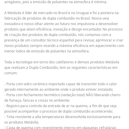
amigáveis, pois a emissão de poluentes na atmosfera é mínima.
A Metávila é líder de mercado no Brasil e no Uruguai e foi a pioneira na
fabricação de produtos de dupla combustão no Brasil. Nossa veia
inovadora e nosso olhar atento ao futuro nos impulsiona a desenvolver
produtos que aliam eficiência, inovação e design encantador. No processo
de criação dos produtos de dupla combustão, nós contamos com a
presença de um consultor técnico espanhol para revisar, aprimorar e criar
novos produtos sempre visando a máxima eficiência em aquecimento com
menor índice de emissão de poluentes na atmosfera.
Toda a tecnologia em torno dos calefatores e demais produtos Metávila
que realizam a Dupla Combustão, tem as seguintes características em
comum:
- Porta com vidro cerâmico importado capaz de transmitir todo o calor
gerado internamente ao ambiente onde o produto estiver instalado;
- Porta com fechamento hermético (vedação total) NÃO liberando cheiro
de fumaça, faíscas e cinzas no ambiente;
- Registro para controle da entrada de ar na queima, a fim de que seja
possível acompanhar o processo de dupla combustão acontecendo;
- Tinta resistente a alta temperaturas desenvolvida exclusivamente para
os produtos Metávila;
- Caixa de queima com revestimento interno em plaquetas refratárias,