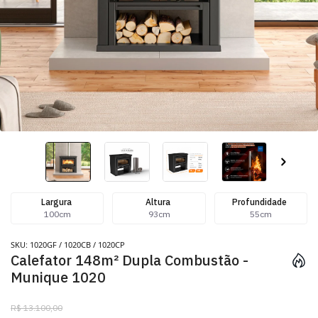
Largura
Altura
Profundidade
100cm
93cm
55cm
SKU: 1020GF / 1020CB / 1020CP
Calefator 148m² Dupla Combustão -
Munique 1020
R$ 13.100,00