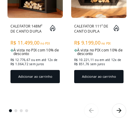
CALEFATOR 148M²
CALEFATOR 111² DE
DE CANTO DUPLA
CANTO DUPLA
COMBUSTÃO
COMBUSTÃO
MUNIQUE 930GF -
MUNIQUE 830GF -
R$ 11.499,00
R$ 9.199,00
no PIX
no PIX
GRAFITE
GRAFITE
À vista no PIX com 10% de
À vista no PIX com 10% de
desconto
desconto
R$ 12.776,67
ou em até 12x de
R$ 10.221,11
ou em até 12x de
R$ 1.064,72 sem juros
R$ 851,76 sem juros
Adicionar ao carrinho
Adicionar ao carrinho