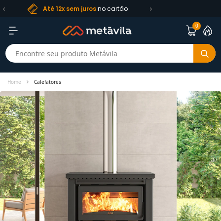
Frete R$ 99
Até 12x sem juros
no cartão
0
Home
Calefatores