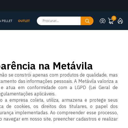
rantida
0
Procurar...
A PELLET
OUTLET
parência na Metávila
 não se constrói apenas com produtos de qualidade, mas
amento das informações pessoais. A Metávila valoriza a
es e atua em conformidade com a LGPD (Lei Geral de
egulamentações aplicáveis.
 a empresa coleta, utiliza, armazena e protege seus
ca de cookies, os direitos dos titulares, o papel dos
gurança implementadas. Ao compreender esse processo,
ao navegar em nosso site, preencher cadastros e realizar