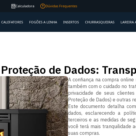
Frete R$ 99
para RS, SC e PR
Qualidade
ga
Calculadora
Dúvidas Frequentes
CALEFATORES
FOGÕES A LENHA
INSERTOS
CHURRASQUEIRAS
LAREIRA 
e Proteção de Dados: Trans
A confiança na compra online
também com o cuidado no trat
privacidade de seus client
Proteção de Dados) e outras r
Este documento detalha como
dados, esclarecendo a políti
terceiros e as medidas de se
você terá mais tranquilidade 
suas compras.