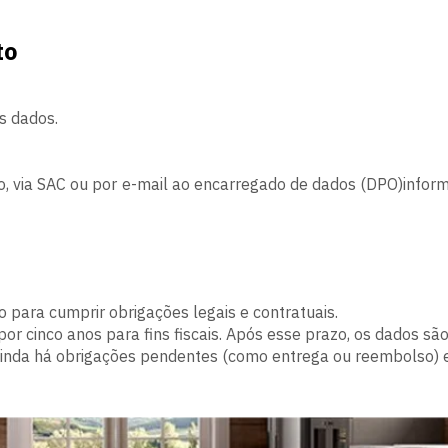
to
os dados.
ro, via SAC ou por e-mail ao encarregado de dados (DPO)infor
para cumprir obrigações legais e contratuais.
r cinco anos para fins fiscais. Após esse prazo, os dados sã
 ainda há obrigações pendentes (como entrega ou reembolso) e