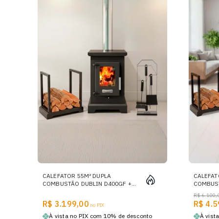
CALEFATOR 55M² DUPLA
CALEFAT
COMBUSTÃO DUBLIN D400GF +
COMBUST
KIT DE LIMPEZA KL250CP +
KIT DE 
R$ 6.100,
PORTA LENHAS PL500CP
R$ 3.199,00
R$ 4.5
no PIX
À vista no PIX com 10% de desconto
À vist