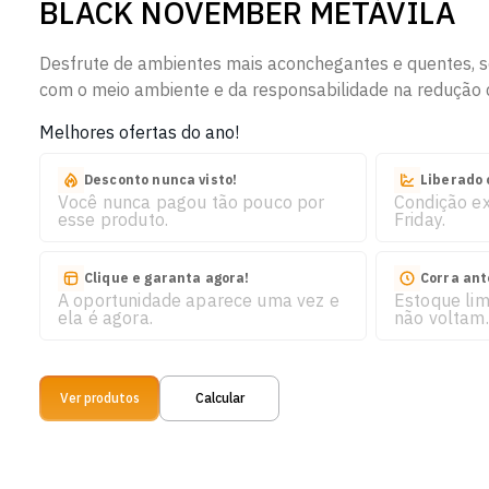
BLACK NOVEMBER METÁVILA
Desfrute de ambientes mais aconchegantes e quentes, s
com o meio ambiente e da responsabilidade na redução 
Melhores ofertas do ano!
Desconto nunca visto!
Liberado 
Você nunca pagou tão pouco por
Condição ex
esse produto.
Friday.
Clique e garanta agora!
Corra ant
A oportunidade aparece uma vez e
Estoque li
ela é agora.
não voltam.
Ver produtos
Calcular