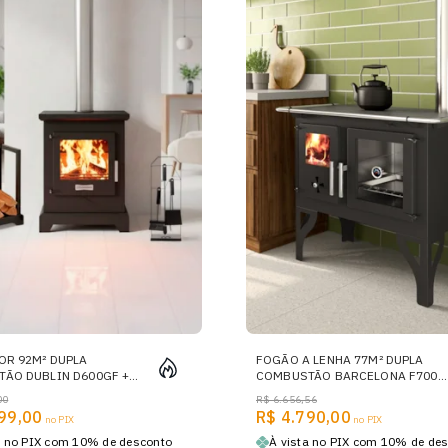
OR 92M² DUPLA
FOGÃO A LENHA 77M² DUPLA
ÃO DUBLIN D600GF +
COMBUSTÃO BARCELONA F700F
LIMPEZA + PORTA LENHAS
- Nº 1 TAMPO FERRO FUNDIDO
00
R$ 6.656,56
SAÍDA DIREITA OU ESQUERDA
99,00
R$ 4.790,00
no PIX
no PIX
a no PIX com 10% de desconto
À vista no PIX com 10% de de