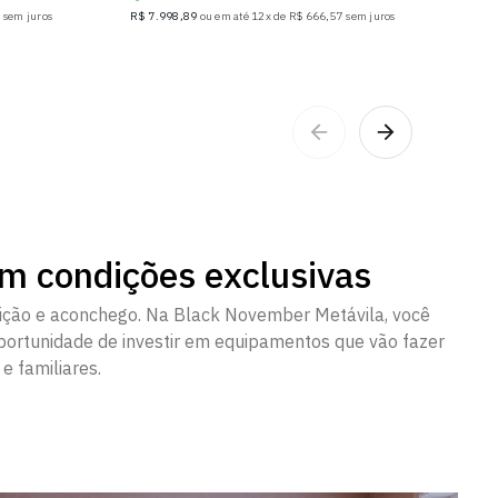
 sem juros
R$ 7.998,89
ou em até 12x de R$ 666,57 sem juros
R$ 5
em condições exclusivas
ição e aconchego. Na Black November Metávila, você
portunidade de investir em equipamentos que vão fazer
e familiares.