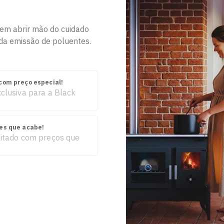
em abrir mão do cuidado
da emissão de poluentes.
com preço especial!
clusiva para a Black
es que acabe!
mitado com preços que