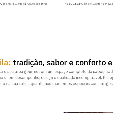
00
ou em até 12x de R$ 425,83 sem juros
R$ 5.322,22
ou em até 12x de R$ 443,52
ila:
tradição, sabor e conforto 
sa e sua área gourmet em um espaço completo de sabor, trad
que unem desempenho, design e qualidade incomparável. É a o
nto na sua rotina quanto nos momentos especiais com amigos 