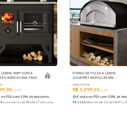
 LENHA 90M² DUPLA
FORNO DE PIZZA A LENHA
TÃO BARCELONA F820F
GOURMET NAPOLI 810IN -
TAMPO FERRO FUNDIDO
GRANDE PRETO
33
R$ 8.777,78
IREITA OU ESQUERDA
99,00
R$ 5.099,00
no PIX
no PIX
a no PIX com 10% de desconto
À vista no PIX com 10% de de
89
ou em até 12x de R$ 666,57 sem juros
R$ 5.665,56
ou em até 12x de R$ 472,13