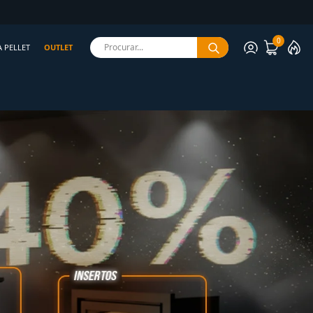
rantida
0
Procurar...
A PELLET
OUTLET