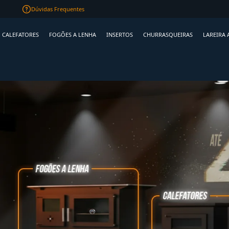
Frete R$ 99
para RS, SC e PR
Qualidade
ga
Dúvidas Frequentes
CALEFATORES
FOGÕES A LENHA
INSERTOS
CHURRASQUEIRAS
LAREIRA 