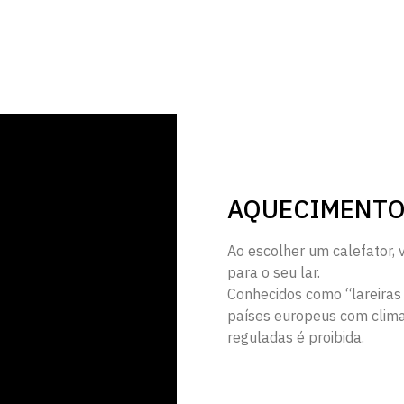
AQUECIMENTO
Ao escolher um calefator, 
para o seu lar.
Conhecidos como “lareiras
países europeus com climas
reguladas é proibida.