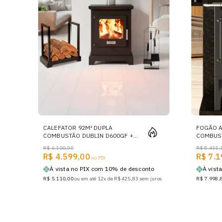
CALEFATOR 92M² DUPLA
FOGÃO A
COMBUSTÃO DUBLIN D600GF +
COMBUS
KIT DE LIMPEZA + PORTA LENHAS
- Nº 2 
R$ 6.100,00
R$ 8.433,
SAÍDA D
R$ 4.599,00
R$ 7.1
no PIX
À vista no PIX com 10% de desconto
À vist
R$ 5.110,00
ou em até 12x de R$ 425,83 sem juros
R$ 7.998,