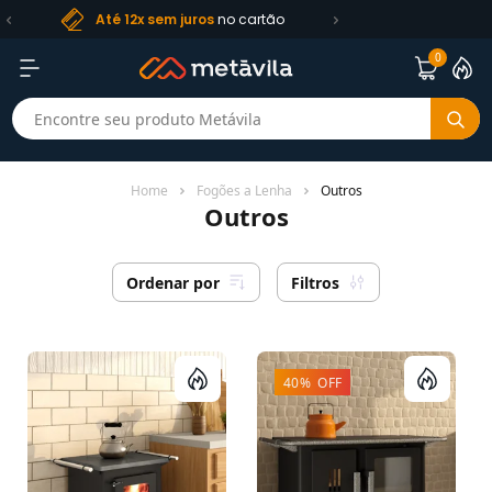
Frete R$ 99
Até 12x sem juros
no cartão
0
Home
Fogões a Lenha
Outros
Outros
Ordenar por
Filtros
40% OFF