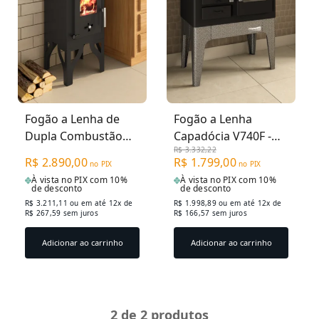
Fogão a Lenha de
Fogão a Lenha
Dupla Combustão
Capadócia V740F -
R$ 3.332,22
Barcelona - Nº 0
Tampo Ferro
R$ 2.890,00
R$ 1.799,00
no PIX
no PIX
F400F Tampo Ferro
Fundido Saída
À vista no PIX com 10%
À vista no PIX com 10%
Fundido
Direita
de desconto
de desconto
R$ 3.211,11
ou em até 12x de
R$ 1.998,89
ou em até 12x de
R$ 267,59 sem juros
R$ 166,57 sem juros
Adicionar ao carrinho
Adicionar ao carrinho
2
de 2 produtos