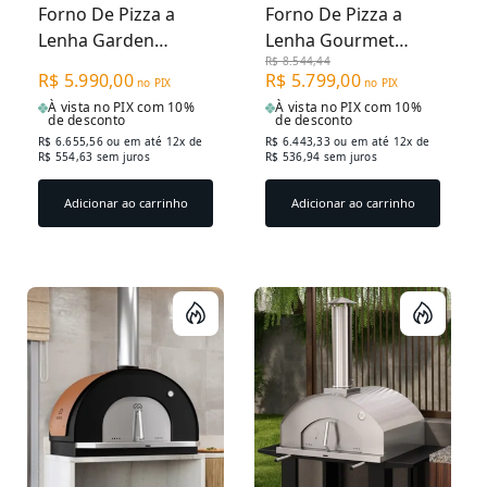
Forno De Pizza a
Forno De Pizza a
Lenha Garden
Lenha Gourmet
R$ 8.544,44
Firenze 610EX -
Napoli 815IN -
R$ 5.990,00
R$ 5.799,00
no PIX
no PIX
Médio Preto
Grande Inox
À vista no PIX com 10%
À vista no PIX com 10%
de desconto
de desconto
R$ 6.655,56
ou em até 12x de
R$ 6.443,33
ou em até 12x de
R$ 554,63 sem juros
R$ 536,94 sem juros
Adicionar ao carrinho
Adicionar ao carrinho