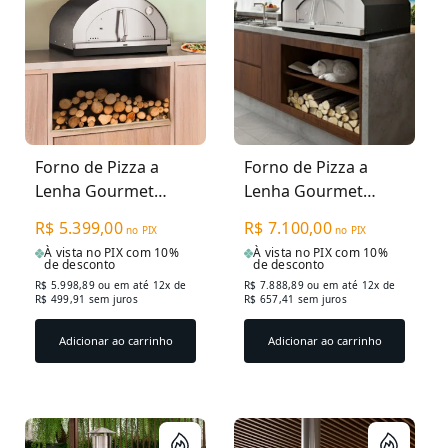
Forno de Pizza a
Forno de Pizza a
Lenha Gourmet
Lenha Gourmet
Firenze 614IN -
Napoli 814IN -
R$ 5.399,00
R$ 7.100,00
no PIX
no PIX
Médio Craquelado
Grande Craquelado
À vista no PIX com 10%
À vista no PIX com 10%
Preto
Preto
de desconto
de desconto
R$ 5.998,89
ou em até 12x de
R$ 7.888,89
ou em até 12x de
R$ 499,91 sem juros
R$ 657,41 sem juros
Adicionar ao carrinho
Adicionar ao carrinho