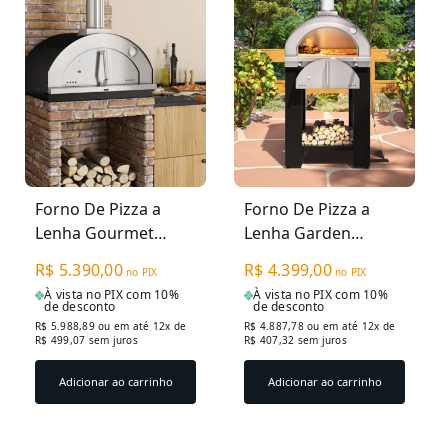
Forno De Pizza a
Forno De Pizza a
Lenha Gourmet
Lenha Garden
Firenze 610IN -
Firenze 615EX -
R$ 5.390,00
R$ 4.399,00
no PIX
no PIX
Médio Preto
Médio Inox
À vista no PIX com 10%
À vista no PIX com 10%
de desconto
de desconto
R$ 5.988,89
ou em até 12x de
R$ 4.887,78
ou em até 12x de
R$ 499,07 sem juros
R$ 407,32 sem juros
Adicionar ao carrinho
Adicionar ao carrinho