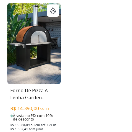
Forno De Pizza A
Lenha Garden
Empire M915EX -
R$ 14.390,00
no PIX
Grande Caramelo
À vista no PIX com 10%
de desconto
R$ 15.988,89
ou em até 12x de
R$ 1.332,41 sem juros