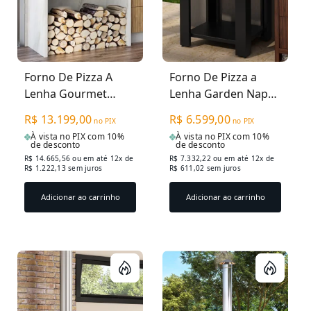
Forno De Pizza A
Forno De Pizza a
Lenha Gourmet
Lenha Garden Napoli
Empire M915IN -
815EX - Grande Inox
R$ 13.199,00
R$ 6.599,00
no PIX
no PIX
Grande Caramelo
À vista no PIX com 10%
À vista no PIX com 10%
de desconto
de desconto
R$ 14.665,56
ou em até 12x de
R$ 7.332,22
ou em até 12x de
R$ 1.222,13 sem juros
R$ 611,02 sem juros
Adicionar ao carrinho
Adicionar ao carrinho