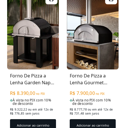
Forno De Pizza a
Forno De Pizza a
Lenha Garden Napoli
Lenha Gourmet
810EX - Grande Preto
Napoli 810IN -
R$ 8.390,00
R$ 7.900,00
no PIX
no PIX
Grande Preto
À vista no PIX com 10%
À vista no PIX com 10%
de desconto
de desconto
R$ 9.322,22
ou em até 12x de
R$ 8.777,78
ou em até 12x de
R$ 776,85 sem juros
R$ 731,48 sem juros
Adicionar ao carrinho
Adicionar ao carrinho