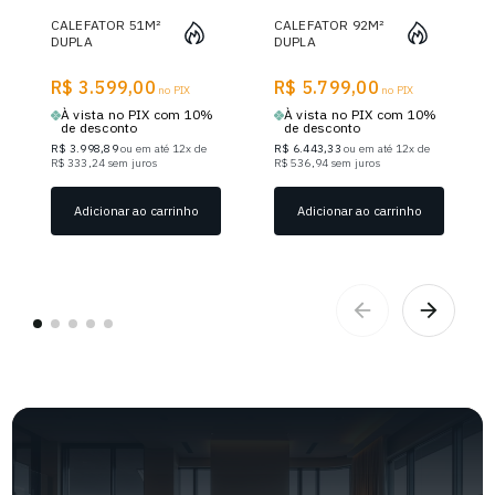
CALEFATOR 51M²
CALEFATOR 92M²
DUPLA
DUPLA
COMBUSTÃO
COMBUSTÃO
MONTEVIDEO
MONTEVIDEO
R$ 3.599,00
R$ 5.799,00
680GF - GRAFITE
no PIX
880GF - GRAFITE
no PIX
À vista no PIX com 10%
À vista no PIX com 10%
de desconto
de desconto
R$ 3.998,89
ou em até 12x de
R$ 6.443,33
ou em até 12x de
R$ 333,24 sem juros
R$ 536,94 sem juros
Adicionar ao carrinho
Adicionar ao carrinho