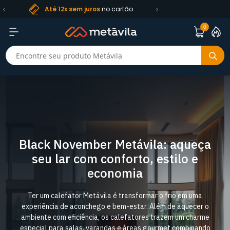
Frete R$ 99
Até 12x sem juros
no cartão
0
Black November Metávila: aqueça
seu lar com conforto, estilo e
economia
Ter um calefator Metávila é transformar o frio em uma
experiência de aconchego e bem-estar. Além de aquecer o
ambiente com eficiência, os calefatores trazem um charme
especial para salas, varandas e áreas gourmet combinando