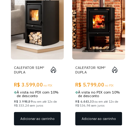
CALEFATOR 51M²
CALEFATOR 92M²
DUPLA
DUPLA
COMBUSTÃO
COMBUSTÃO
MONTEVIDEO
MONTEVIDEO
R$ 3.599,00
R$ 5.799,00
680GF - GRAFITE
no PIX
880GF - GRAFITE
no PIX
À vista no PIX com 10%
À vista no PIX com 10%
de desconto
de desconto
R$ 3.998,89
ou em até 12x de
R$ 6.443,33
ou em até 12x de
R$ 333,24 sem juros
R$ 536,94 sem juros
Adicionar ao carrinho
Adicionar ao carrinho