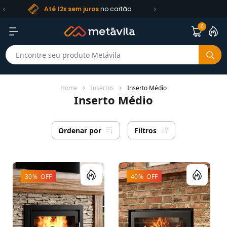
Frete R$ 99
Até 12x sem juros
no cartão
0
Home
Insertos
Inserto Médio
Inserto Médio
Ordenar por
Filtros
30% OFF
40% OFF