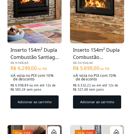
Inserto 154m² Dupla
Inserto 154m² Dupla
Combustão Santiago
Combustão
R$ 9.988,88
R$ 10.554,44
900INS - Grafite
Evolution E400INS -
R$ 6.299,00
R$ 5.699,00
no PIX
no PIX
Grafite
À vista no PIX com 10%
À vista no PIX com 10%
de desconto
de desconto
R$ 6.998,89
ou em até 12x de
R$ 6.332,22
ou em até 12x de
R$ 583,24 sem juros
R$ 527,68 sem juros
Adicionar ao carrinho
Adicionar ao carrinho
35% OFF
26% OFF