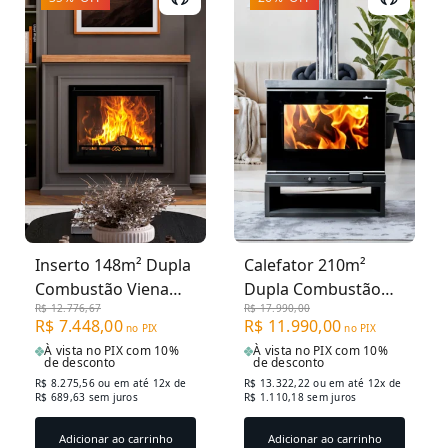
Inserto 148m² Dupla
Calefator 210m²
Combustão Viena
Dupla Combustão
R$ 12.776,67
R$ 17.990,00
1600INS - Grafite +
Roma Dupla Face -
R$ 7.448,00
R$ 11.990,00
no PIX
no PIX
Porta Lenhas
Tromen
À vista no PIX com 10%
À vista no PIX com 10%
PL700CP
de desconto
de desconto
R$ 8.275,56
ou em até 12x de
R$ 13.322,22
ou em até 12x de
R$ 689,63 sem juros
R$ 1.110,18 sem juros
Adicionar ao carrinho
Adicionar ao carrinho