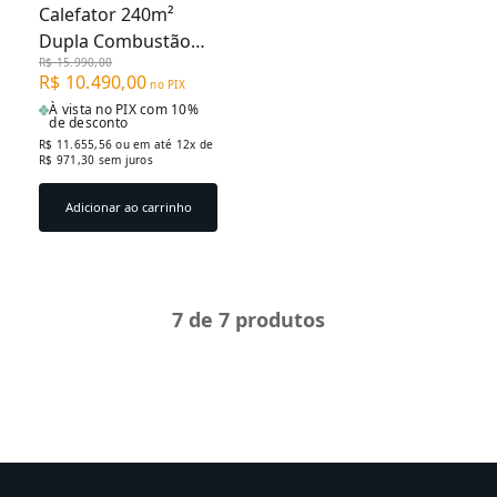
Calefator 240m²
Dupla Combustão
R$ 15.990,00
Paris - Tromen
R$ 10.490,00
no PIX
À vista no PIX com 10%
de desconto
R$ 11.655,56
ou em até 12x de
R$ 971,30 sem juros
Adicionar ao carrinho
7
de 7 produtos