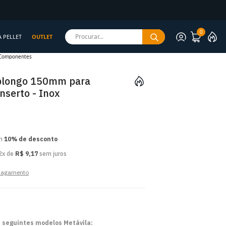
rantida
0
Procurar...
A PELLET
OUTLET
Componentes
blongo 150mm para
Inserto - Inox
om
10% de desconto
2x de
R$ 9,17
sem juros
 pagamento
 seguintes modelos Metávila: