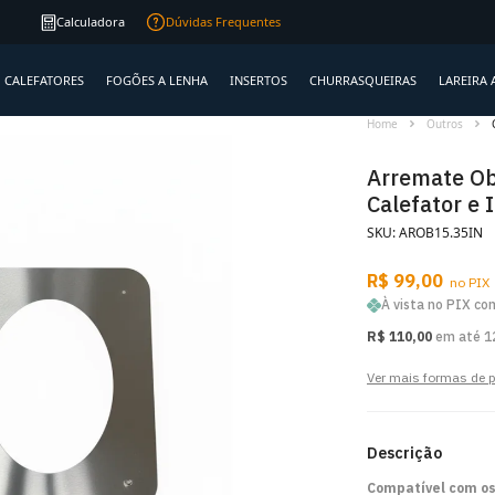
Frete R$ 99
para RS, SC e PR
Qualidade
ga
Calculadora
Dúvidas Frequentes
CALEFATORES
FOGÕES A LENHA
INSERTOS
CHURRASQUEIRAS
LAREIRA 
Home
Outros
Arremate O
Calefator e 
SKU: AROB15.35IN
R$ 99,00
no PIX
À vista no PIX c
R$ 110,00
em até 1
Ver mais formas de
Descrição
Compatível com os