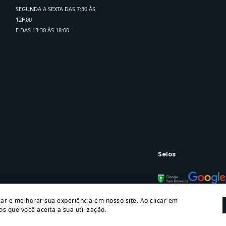
SEGUNDA A SEXTA DAS 7:30 ÀS
12H00
E DAS 13:30 ÀS 18:00
Selos
zar e melhorar sua experiência em nosso site. Ao clicar em
s que você aceita a sua utilização.
tos reservados. METAVILA INDUSTRIA METALURGICA LTDA - CN