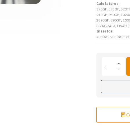
Calefatores:
370GF, 375GF, 520TF
910GF, 930GF, 1020
1590GF, 790GF, 1000
LIV412/413, LIV410,
Insertos:
700INS, 900INS, 160
C