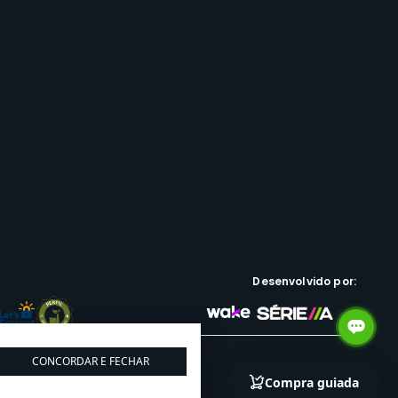
Desenvolvido por:
CONCORDAR E FECHAR
PJ: 05.991.206/0001-44
Compra guiada