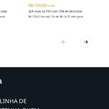
R$ 159,00
R$
no PIX
conto
À vista no PIX com 10% de desconto
À
uros
R$ 176,67
em até 12x de
R$ 14,72
sem juros
R$ 3
LINHA DE