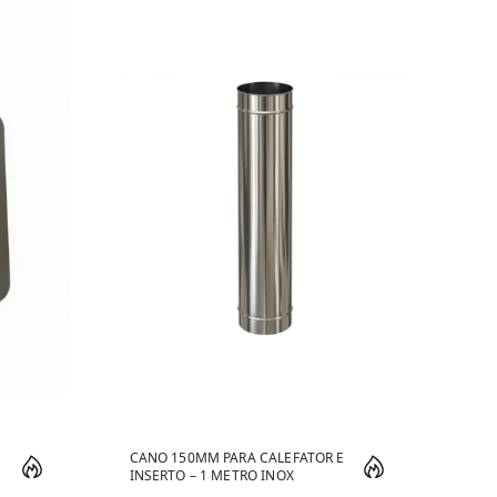
CANO 150MM PARA CALEFATOR E
CHA
INSERTO – 1 METRO INOX
CAL