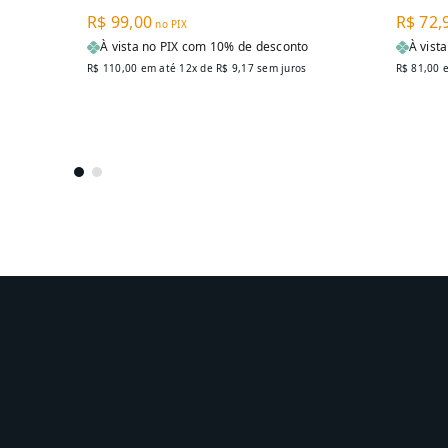
R$ 99,00
R$ 72,
no PIX
À vista no PIX com 10% de desconto
À vist
R$ 110,00
em até 12x de
R$ 9,17
sem juros
R$ 81,00
e