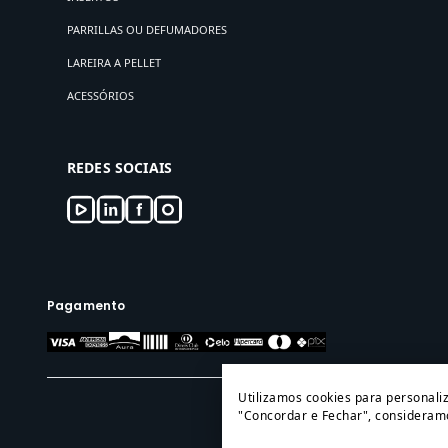
PARRILLAS OU DEFUMADORES
LAREIRA A PELLET
ACESSÓRIOS
REDES SOCIAIS
Pagamento
Utilizamos cookies para personali
"Concordar e Fechar", consideramo
© 2024 Todos os direi