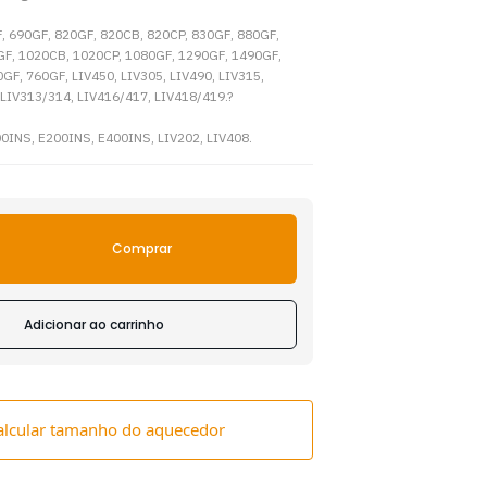
, 690GF, 820GF, 820CB, 820CP, 830GF, 880GF,
GF, 1020CB, 1020CP, 1080GF, 1290GF, 1490GF,
GF, 760GF, LIV450, LIV305, LIV490, LIV315,
 LIV313/314, LIV416/417, LIV418/419.?
0INS, E200INS, E400INS, LIV202, LIV408.
Comprar
Adicionar ao carrinho
alcular tamanho do aquecedor