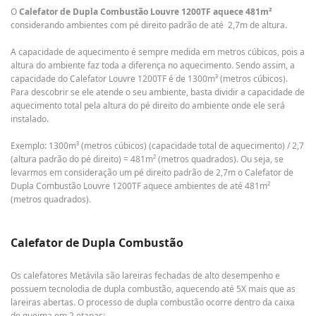
O
Calefator de Dupla Combustão Louvre 1200TF aquece 481m²
considerando ambientes com pé direito padrão de até 2,7m de altura.
A capacidade de aquecimento é sempre medida em metros cúbicos, pois a
altura do ambiente faz toda a diferença no aquecimento. Sendo assim, a
capacidade do Calefator Louvre 1200TF é de 1300m³ (metros cúbicos).
Para descobrir se ele atende o seu ambiente, basta dividir a capacidade de
aquecimento total pela altura do pé direito do ambiente onde ele será
instalado.
Exemplo: 1300m³ (metros cúbicos) (capacidade total de aquecimento) / 2,7
(altura padrão do pé direito) = 481m² (metros quadrados). Ou seja, se
levarmos em consideração um pé direito padrão de 2,7m o Calefator de
Dupla Combustão Louvre 1200TF aquece ambientes de até 481m²
(metros quadrados).
Calefator de Dupla Combustão
Os calefatores Metávila são lareiras fechadas de alto desempenho e
possuem tecnolodia de dupla combustão, aquecendo até 5X mais que as
lareiras abertas. O processo de dupla combustão ocorre dentro da caixa
de queima em 2 etapas: