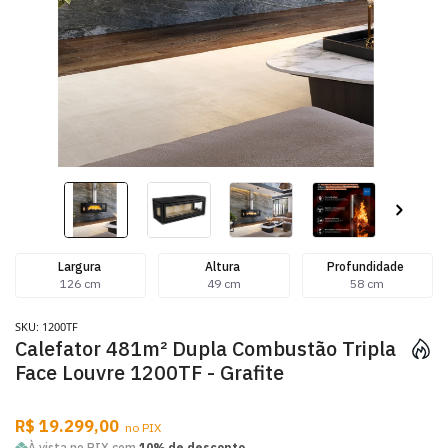
Largura
Altura
Profundidade
126 cm
49 cm
58 cm
SKU: 1200TF
Calefator 481m² Dupla Combustão Tripla
Face Louvre 1200TF - Grafite
R$ 19.299,00
no PIX
À vista no PIX com
10% de desconto