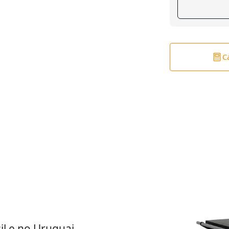
C
il e no Uruguai