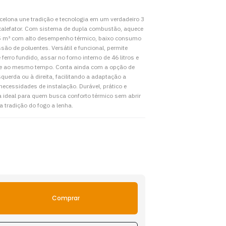
elona une tradição e tecnologia em um verdadeiro 3
 calefator. Com sistema de dupla combustão, aquece
5 m³ com alto desempenho térmico, baixo consumo
são de poluentes. Versátil e funcional, permite
ferro fundido, assar no forno interno de 46 litros e
e ao mesmo tempo. Conta ainda com a opção de
querda ou à direita, facilitando a adaptação a
 necessidades de instalação. Durável, prático e
a ideal para quem busca conforto térmico sem abrir
a tradição do fogo a lenha.
Comprar