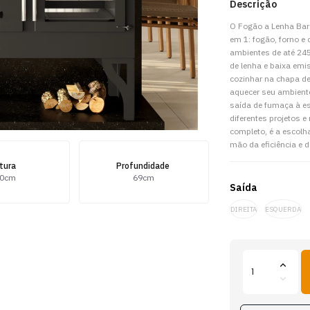
Descrição
O Fogão a Lenha Barc
em 1: fogão, forno e
ambientes de até 24
de lenha e baixa emis
cozinhar na chapa de 
aquecer seu ambient
saída de fumaça à es
diferentes projetos e
completo, é a escolh
mão da eficiência e d
ltura
Profundidade
0cm
69cm
Saída
DIREITA
ESQUERDA