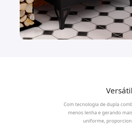
Versát
Com tecnologia de dupla comb
menos lenha e gerando mais c
uniforme, proporcion