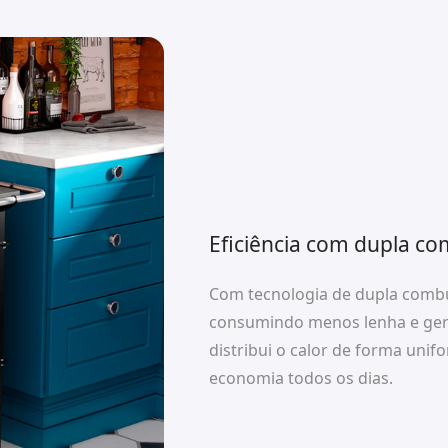
Eficiência com dupla co
Com tecnologia de dupla combu
consumindo menos lenha e geran
distribui o calor de forma uni
economia todos os dias.