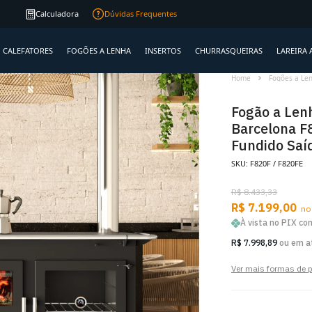
a
Calculadora
Dúvidas Frequentes
CALEFATORES
FOGÕES A LENHA
INSERTOS
CHURRASQUEIRAS
LAREIRA 
Home
Fogões a Le
Fogão a Len
Barcelona F
Fundido Saí
SKU: F820F / F820FE
R$ 8.433,33
R$ 7.199,00
no
À vista no PIX c
R$ 7.998,89
ou em a
Ver mais formas de