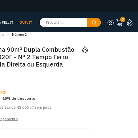
0
Procurar...
A PELLET
OUTLET
nha
Número 2
ha 90m² Dupla Combustão
820F - Nº 2 Tampo Ferro
da Direita ou Esquerda
 PIX
om
10% de desconto
té 12x de R$ 666,57 sem juros
 pagamento