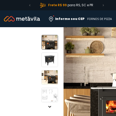
Frete R$ 99
para RS, SC e PR
Qualidade
garantid
Informe seu CEP
FORNOS DE PIZZA