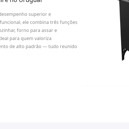
 desempenho superior e
ifuncional, ele combina três funções
zinhar, forno para assar e
ideal para quem valoriza
ento de alto padrão — tudo reunido