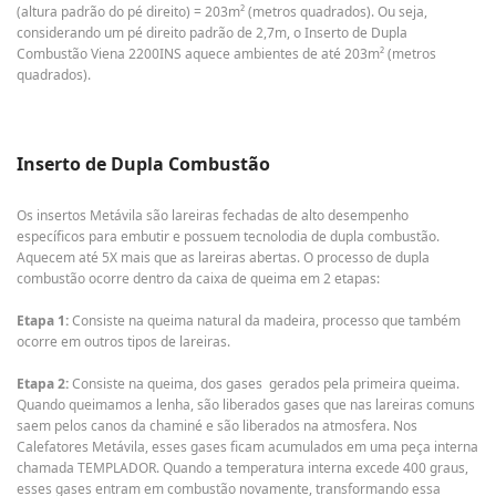
(altura padrão do pé direito) = 203m² (metros quadrados). Ou seja,
considerando um pé direito padrão de 2,7m, o Inserto de Dupla
Combustão Viena 2200INS aquece ambientes de até 203m² (metros
quadrados).
Inserto de Dupla Combustão
Os insertos Metávila são lareiras fechadas de alto desempenho
específicos para embutir e possuem tecnolodia de dupla combustão.
Aquecem até 5X mais que as lareiras abertas. O processo de dupla
combustão ocorre dentro da caixa de queima em 2 etapas:
Etapa 1:
Consiste na queima natural da madeira, processo que também
ocorre em outros tipos de lareiras.
Etapa 2:
Consiste na queima, dos gases gerados pela primeira queima.
Quando queimamos a lenha, são liberados gases que nas lareiras comuns
saem pelos canos da chaminé e são liberados na atmosfera. Nos
Calefatores Metávila, esses gases ficam acumulados em uma peça interna
chamada TEMPLADOR. Quando a temperatura interna excede 400 graus,
esses gases entram em combustão novamente, transformando essa