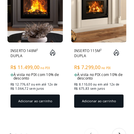
INSERTO 148M²
INSERTO 115M²
DUPLA
DUPLA
COMBUSTÃO VIENA
COMBUSTÃO
1600INS - GRAFITE
EVOLUTION
R$ 11.499,00
R$ 7.299,00
no PIX
no PIX
+ PORTA LENHAS
E200INS - GRAFITE
À vista no PIX com 10% de
À vista no PIX com 10% de
PL700CP
desconto
desconto
R$ 12.776,67
ou em até 12x de
R$ 8.110,00
ou em até 12x de
R$ 1.064,72 sem juros
R$ 675,83 sem juros
Adicionar ao carrinho
Adicionar ao carrinho