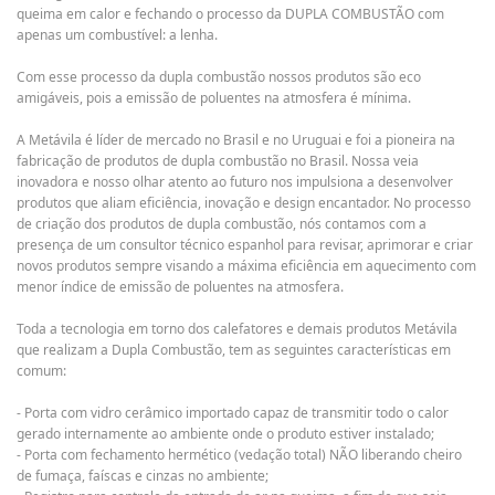
queima em calor e fechando o processo da DUPLA COMBUSTÃO com
apenas um combustível: a lenha.
Com esse processo da dupla combustão nossos produtos são eco
amigáveis, pois a emissão de poluentes na atmosfera é mínima.
A Metávila é líder de mercado no Brasil e no Uruguai e foi a pioneira na
fabricação de produtos de dupla combustão no Brasil. Nossa veia
inovadora e nosso olhar atento ao futuro nos impulsiona a desenvolver
produtos que aliam eficiência, inovação e design encantador. No processo
de criação dos produtos de dupla combustão, nós contamos com a
presença de um consultor técnico espanhol para revisar, aprimorar e criar
novos produtos sempre visando a máxima eficiência em aquecimento com
menor índice de emissão de poluentes na atmosfera.
Toda a tecnologia em torno dos calefatores e demais produtos Metávila
que realizam a Dupla Combustão, tem as seguintes características em
comum:
- Porta com vidro cerâmico importado capaz de transmitir todo o calor
gerado internamente ao ambiente onde o produto estiver instalado;
- Porta com fechamento hermético (vedação total) NÃO liberando cheiro
de fumaça, faíscas e cinzas no ambiente;