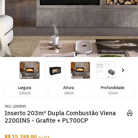
Largura
Altura
Profundidade
100cm
68cm
53cm
SKU: 2200INS
Inserto 203m² Dupla Combustão Viena
2200INS - Grafite + PL700CP
R$ 15.399,00
no PIX