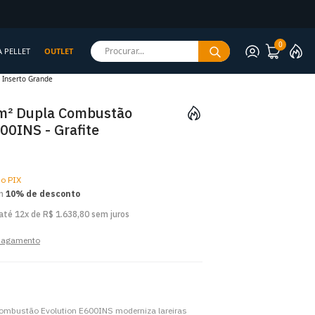
0
Procurar...
A PELLET
OUTLET
Inserto Grande
m² Dupla Combustão
00INS - Grafite
o PIX
om
10% de desconto
até 12x de R$ 1.638,80 sem juros
 pagamento
Combustão Evolution E600INS moderniza lareiras