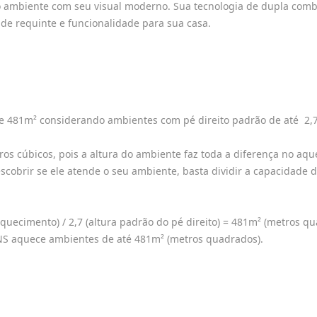
o ambiente com seu visual moderno. Sua tecnologia de dupla combu
de requinte e funcionalidade para sua casa.
e 481m² considerando ambientes com pé direito padrão de até 2,7
 cúbicos, pois a altura do ambiente faz toda a diferença no aqu
scobrir se ele atende o seu ambiente, basta dividir a capacidade d
quecimento) / 2,7 (altura padrão do pé direito) = 481m² (metros q
NS aquece ambientes de até 481m² (metros quadrados).