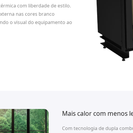
térmica com liberdade de estilo.
xterna nas cores branco
ando o visual do equipamento ao
Mais calor com menos l
Com tecnologia de dupla combu