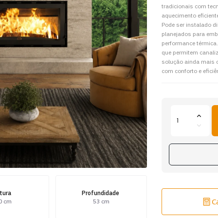
tradicionais com tec
aquecimento eficien
Pode ser instalado d
planejados para embu
performance térmica. 
que permitem canaliz
solução ainda mais c
com conforto e eficiê
ltura
Profundidade
C
0 cm
53 cm