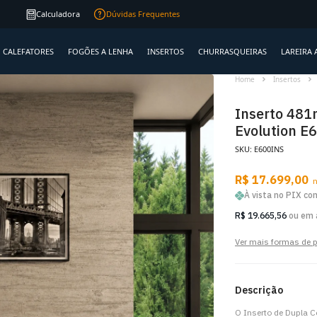
Qualidade
garantida
Calculadora
Dúvidas Frequentes
CALEFATORES
FOGÕES A LENHA
INSERTOS
CHURRASQUEIRAS
LAREIRA 
Home
Insertos
Inserto 481
Evolution E6
SKU: E600INS
R$ 17.699,00
n
À vista no PIX c
R$ 19.665,56
ou em 
Ver mais formas de
Descrição
O Inserto de Dupla 