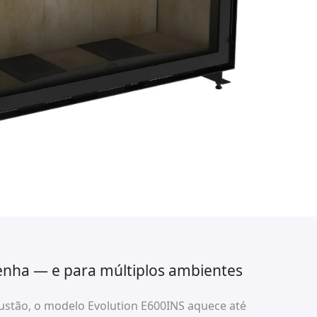
enha — e para múltiplos ambientes
stão, o modelo Evolution E600INS aquece até