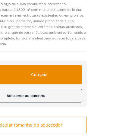
nologia de dupla combustão, oferecendo
te para até 1300 m³ com menor consumo de lenha.
iretamente em estruturas existentes ou em projetos
tir o equipamento, unindo praticidade à alta
Seu grande diferencial está nas saídas auxiliares,
ar o ar quente para múltiplos ambientes, tornando a
ompleta, funcional e ideal para aquecer toda a casa
ncia.
Comprar
Adicionar ao carrinho
alcular tamanho do aquecedor