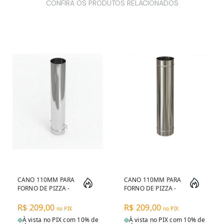
CONFIRA OS PRODUTOS RELACIONADOS
CANO 110MM PARA
CANO 110MM PARA
FORNO DE PIZZA -
FORNO DE PIZZA -
60CM COM FLAP
60CM INOX 304
INOX 304
R$ 209,00
R$ 209,00
no PIX
no PIX
À vista no PIX com 10% de
À vista no PIX com 10% de