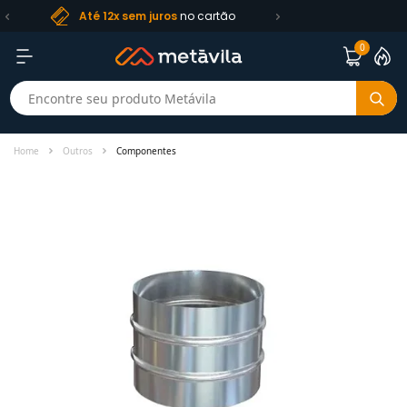
Frete R$ 99
Até 12x sem juros
no cartão
0
Home
Outros
Componentes