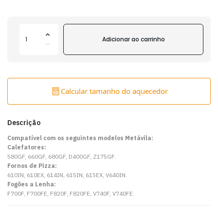
Adicionar ao carrinho
Calcular tamanho do aquecedor
Descrição
Compatível com os seguintes modelos Metávila:
Calefatores:
580GF, 660GF, 680GF, D400GF, Z175GF.
Fornos de Pizza:
610IN, 610EX, 614IN, 615IN, 615EX, V640IN.
Fogões a Lenha:
F700F, F700FE, F820F, F820FE, V740F, V740FE.