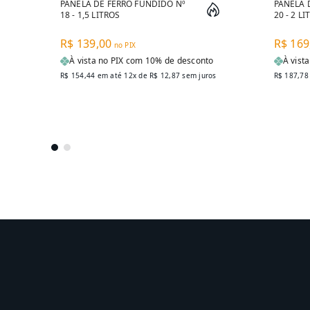
PANELA DE FERRO FUNDIDO Nº
PANELA 
18 - 1,5 LITROS
20 - 2 L
R$ 139,00
R$ 169
no PIX
À vista no PIX com 10% de desconto
À vist
R$ 154,44
em até 12x de
R$ 12,87
sem juros
R$ 187,78