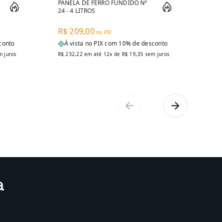
PANELA DE FERRO FUNDIDO Nº
PAN
24 - 4 LITROS
30 
R$ 209,00
R$
no PIX
conto
À vista no PIX com 10% de desconto
À
 juros
R$ 232,22
em até 12x de
R$ 19,35
sem juros
R$ 4