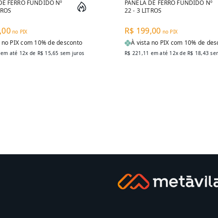
DE FERRO FUNDIDO Nº
PANELA DE FERRO FUNDIDO Nº
ITROS
22 - 3 LITROS
,00
R$ 199,00
no PIX
no PIX
a no PIX com 10% de desconto
À vista no PIX com 10% de des
em até 12x de
R$ 15,65
sem juros
R$ 221,11
em até 12x de
R$ 18,43
sem