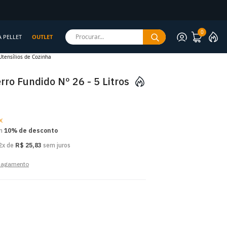
rantida
0
Procurar...
A PELLET
OUTLET
Utensílios de Cozinha
rro Fundido Nº 26 - 5 Litros
X
om
10% de desconto
2x de
R$ 25,83
sem juros
 pagamento