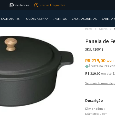
Frete R$ 99
para RS, SC e PR
Qualidade
ga
Calculadora
Dúvidas Frequentes
CALEFATORES
FOGÕES A LENHA
INSERTOS
CHURRASQUEIRAS
LAREIRA 
Home
Outros
Panela de Fe
SKU: 720013
R$ 279,00
no PI
À vista no PIX c
R$ 310,00
em até 1
Ver mais formas de
Descrição
Dimensões :
Diâmetro: 26cm