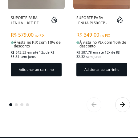
SUPORTE PARA
SUPORTE PARA
LENHA + KIT DE
LENHA PL500CP -
LIMPEZA PLK700CP
MÉDIO
- GRANDE
R$ 579,00
R$ 349,00
no PIX
no PIX
À vista no PIX com 10% de
À vista no PIX com 10% de
desconto
desconto
R$ 643,33
em até 12x de
R$
R$ 387,78
em até 12x de
R$
53,61
sem juros
32,32
sem juros
Adicionar ao carrinho
Adicionar ao carrinho