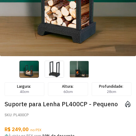
Largura:
Altura:
Profundidade:
40cm
60cm
28cm
Suporte para Lenha PL400CP - Pequeno
SKU: PL400CP
R$ 249,00
no PIX
À vista no PIX com
10% de desconto