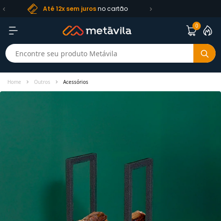
Frete R$ 99
para RS, SC e PR
Qualida
0
Home
Outros
Acessórios